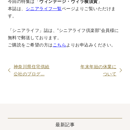
今回の特集は「
ヴィンテージ・ヴィラ横須賀
」
本誌は、
シニアライフ一覧
ページよりご覧いただけま
す。
「シニアライフ」誌は、"シニアライフ倶楽部"会員様に
無料で郵送しております。
ご購読をご希望の方は
こちら
よりお申込みください。
神奈川県住宅供給
年末年始の休業に
公社のブログ...
ついて
最新記事