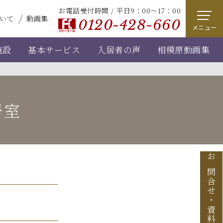
お電話受付時間 / 平日9：00～17：00
いて
動画集
0120-428-660
メニュー
施設
基本サービス
入居者の声
相模原動画集
居室
お問合せ
・