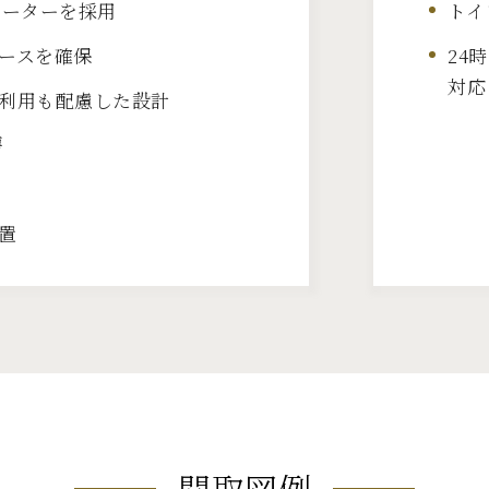
ヒーターを採用
トイ
ースを確保
24
対応
利用も配慮した設計
房
置
間取図例