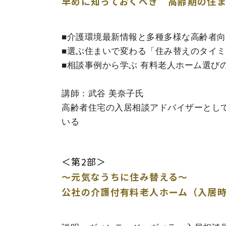
早めに知っておくべき 高齢期の住
■介護環境最新情報と多種多様な高齢者
■選ぶ住まいで変わる「住み替えのタイ
■相談事例から学ぶ 有料老人ホーム選び
講師：武谷 美奈子氏
高齢者住宅の入居相談アドバイザーとし
いる
＜第2部＞
～元気なうちに住み替える～
公社の介護付有料老人ホーム（入居