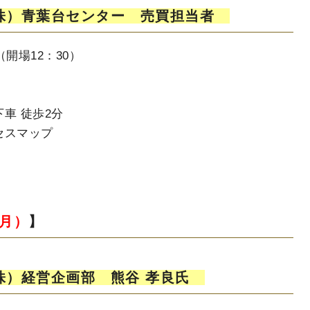
株）青葉台センター 売買担当者
（開場12：30）
 徒歩2分
セスマップ
（月）
】
株）経営企画部 熊谷 孝良氏