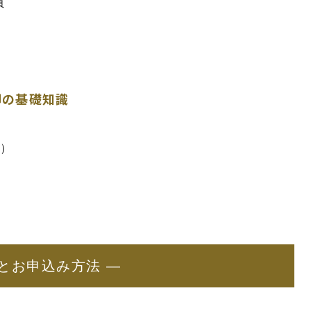
員
却の基礎知識
株）
）
程とお申込み方法 ―