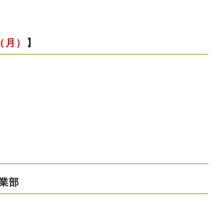
日（月）
】
）
業部