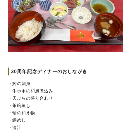
30周年記念ディナーのおしながき
・鮪の刺身
・牛ホホの和風煮込み
・天ぷらの盛り合わせ
・茶碗蒸し
・蛤の和え物
・鯛めし
・清汁