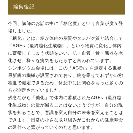
編集後記
今回、講師のお話の中に「糖化度」という言葉が度々登
場しました。
「糖化」とは、糖が体内の脂質やタンパク質と結合して
「AGEs（最終糖化生成物）」という物質に変化し体内
に蓄積してしまう状態をいい、肌・血管・骨・臓器を老
化させ、様々な病気をもたらすと言われています。
シンポジウム会場には、この「AGEs」を測定する世界
最新鋭の機械が設置されており、腕を乗せてわずか12秒
程度で測定できるため、休憩中には関心をもった多くの
方が測定されていました。
残念ながら「糖化」で体内に蓄積されたAGEs（最終糖
化生成物）の量が減ることはないようですが、自分の現
状を知ることで、意識を変え自分の未来を変えることは
できます。日常の小さな取り組みがこれからの健康寿命
の延伸へと繋がっていくのだと思います。