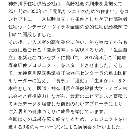
神奈川県住宅供給公社は、高齢社会の到来を見据えて、
29年前の1990年に「元気なシニアのための住まい」をコ
ンセプトに、「入居時自立」を条件としたケア付高齢者
住宅ヴィンテージ・ヴィラを全国の公的住宅供給機関で
初めて開設しました。
その後、ご入居者の高年齢化に伴い、年を重ねてからも
元気に過ごせる「健康長寿」を実現するため、「生涯自
立」を新たなコンセプトに掲げて、2017年4月に「健康
寿命延伸プロジェクト」をスタートさせました。そし
て、元神奈川県立循環器呼吸器病センター長の遠山医師
をリーダーに迎え、「食事」「運動」「生きがい」を3
本柱として、医師・神奈川県立保健福祉大学・ミズノ株
式会社と連携協力しながら、最新のエビデンスと蓄積し
てきたデータを駆使した前例のないアプローチにより、
ご入居者の健康づくりに成果を挙げています。
今回はその成果を広く紹介するため、プロジェクトを推
進する3名のキーパーソンによる講演会を行いました。