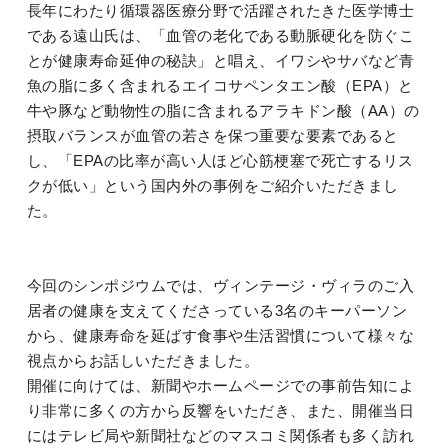
長年にわたり循環器医療分野で活躍されたきた医学博士
である遠山氏は、「血管の老化である動脈硬化を防ぐこ
とが健康寿命延伸の秘訣」と唱え、イワシやサバなど青
魚の脂に多く含まれるエイコサペンタエン酸（EPA）と
牛や豚など動物性の脂に含まれるアラキドン酸（AA）の
摂取バランスが血管の若さを保つ重要な要素であると
し、「EPAの比率が高い人ほど心筋梗塞で死亡するリス
クが低い」という国内外の事例をご紹介いただきまし
た。
今回のシンポジウムでは、ヴィンテージ・ヴィラのご入
居者の健康を支えてくださっている3名のキーパーソン
から、健康寿命を延ばす食事や生活習慣について様々な
視点からお話しいただきました。
開催に向けては、新聞やホームページでの事前告知によ
り非常に多くの方から反響をいただき、また、開催当日
にはテレビ局や新聞社などのマスコミ関係者も多く訪れ