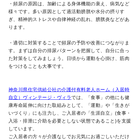
・頻尿の原因は、加齢による身体機能の衰え、病気など
様々です。多い原因として過活動膀胱や水分の摂りす
ぎ、精神的ストレスや自律神経の乱れ、膀胱炎などがあ
ります。
・適切に対策することで頻尿の予防や改善につながりま
す。まずは自分の排尿パターンを把握して、自分に合っ
た対策をしてみましょう。日頃から運動を心掛け、筋肉
をつけることも大事です。
神奈川県住宅供給公社の介護付有料老人ホーム（入居時
自立）ヴィンテージ・ヴィラ
では、「食事」の他にも健
康寿命延伸に向けた取組みとして、「運動」や「生きが
いづくり」にも注力し、ご入居者の「生涯自立」(食事・
入浴・排泄に介助を必要としない状態であること)を支援
しています。
ご入居者の方々が介護なしでお元気にお過ごしいただけ