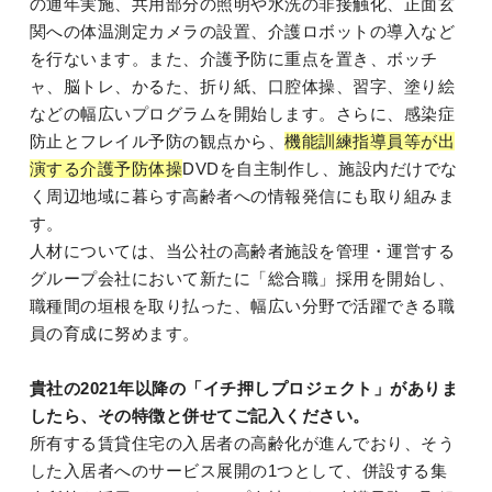
の通年実施、共用部分の照明や水洗の非接触化、正面玄
関への体温測定カメラの設置、介護ロボットの導入など
を行ないます。また、介護予防に重点を置き、ボッチ
ャ、脳トレ、かるた、折り紙、口腔体操、習字、塗り絵
などの幅広いプログラムを開始します。さらに、感染症
防止とフレイル予防の観点から、
機能訓練指導員等が出
演する介護予防体操
DVDを自主制作し、施設内だけでな
く周辺地域に暮らす高齢者への情報発信にも取り組みま
す。
人材については、当公社の高齢者施設を管理・運営する
グループ会社において新たに「総合職」採用を開始し、
職種間の垣根を取り払った、幅広い分野で活躍できる職
員の育成に努めます。
貴社の2021年以降の「イチ押しプロジェクト」がありま
したら、その特徴と併せてご記入ください。
所有する賃貸住宅の入居者の高齢化が進んでおり、そう
した入居者へのサービス展開の1つとして、併設する集