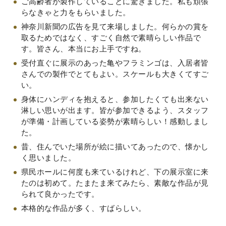
ご高齢者が製作していることに驚きました。私も頑張
らなきゃと力をもらいました。
神奈川新聞の広告を見て来場しました。何らかの賞を
取るためではなく、すごく自然で素晴らしい作品で
す。皆さん、本当にお上手ですね。
受付直ぐに展示のあった亀やフラミンゴは、入居者皆
さんでの製作でとてもよい。スケールも大きくてすご
い。
身体にハンディを抱えると、参加したくても出来ない
淋しい思いが出ます。皆が参加できるよう、スタッフ
が準備・計画している姿勢が素晴らしい！感動しまし
た。
昔、住んでいた場所が絵に描いてあったので、懐かし
く思いました。
県民ホールに何度も来ているけれど、下の展示室に来
たのは初めて。たまたま来てみたら、素敵な作品が見
られて良かったです。
本格的な作品が多く、すばらしい。