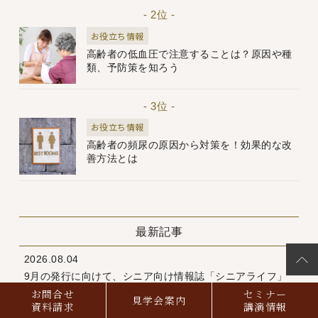
- 2位 -
お役立ち情報
高齢者の低血圧で注意することは？原因や種
類、予防策を知ろう
- 3位 -
お役立ち情報
高齢者の頻尿の原因から対策を！効果的な改
善方法とは
最新記事
2026.08.04
9月の発行に向けて、シニア向け情報誌「シニアライフ」
鋭意制作中！
お問合せ
セミナー
見学会案内
資料請求
講演情報
2026.06.01