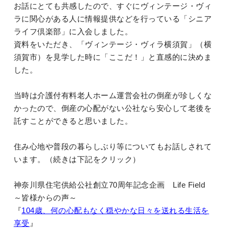
お話にとても共感したので、すぐにヴィンテージ・ヴィ
ラに関心がある人に情報提供などを行っている「シニア
ライフ倶楽部」に入会しました。
資料をいただき、「ヴィンテージ・ヴィラ横須賀」（横
須賀市）を見学した時に「ここだ！」と直感的に決めま
した。
当時は介護付有料老人ホーム運営会社の倒産が珍しくな
かったので、倒産の心配がない公社なら安心して老後を
託すことができると思いました。
住み心地や普段の暮らしぶり等についてもお話しされて
います。（続きは下記をクリック）
神奈川県住宅供給公社創立70周年記念企画 Life Field
～皆様からの声～
『
104歳、何の心配もなく穏やかな日々を送れる生活を
享受
』