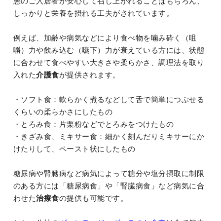
態のご入居者が安心して召し上がれることはもちろん、
しっかりと栄養を摂れる工夫がされています。
例えば、加齢や病気などにより食べ物を噛み砕く（咀
嚼）力や飲み込む（嚥下）力が衰えている方には、状態
に合わせて食べやすい大きさや柔らかさ、調理法を取り
入れた
介護食
が提供されます。
・ソフト食：軟らかく煮るなどして舌で簡単につぶせる
くらいの柔らかさにしたもの
・とろみ食：片栗粉などでとろみをつけたもの
・きざみ食、ミキサー食：細かく刻んだりミキサーにか
けたりして、ペースト状にしたもの
糖尿病や腎臓病など病気によって糖分や塩分摂取に制限
のある方には「糖尿病食」や「腎臓病食」など病気に合
わせた
治療食
の提供も可能です。